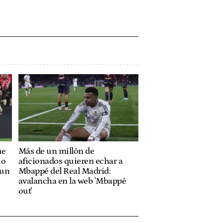
ue
Más de un millón de
io
aficionados quieren echar a
 un
Mbappé del Real Madrid:
avalancha en la web 'Mbappé
out'