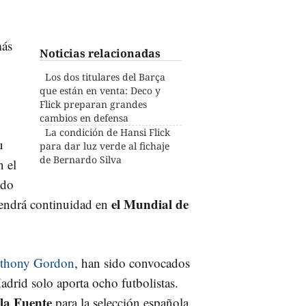
más
Noticias relacionadas
Los dos titulares del Barça
que están en venta: Deco y
Flick preparan grandes
cambios en defensa
La condición de Hansi Flick
u
para dar luz verde al fichaje
de Bernardo Silva
n el
ado
el Mundial de
tendrá continuidad en
thony Gordon
, han sido convocados
Madrid solo aporta ocho futbolistas.
 la Fuente
para la selección española.