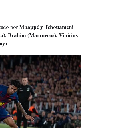
Mbappé y Tchouameni
ntado por
ca), Brahim (Marruecos), Vinicius
ay)
.