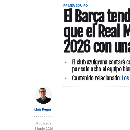
PRIMER EQUIPO
El Barça tend
que el Real 
2026 con una
El club azulgrana contará co
por solo ocho el equipo bl
Contenido relacionado:
Los
Lluís Regàs
Publicada
3 junio 2026