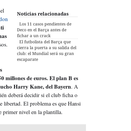
el
Noticias relacionadas
don
Los 11 casos pendientes de
ti
Deco en el Barça antes de
has
fichar a un crack
El futbolista del Barça que
sos.
cierra la puerta a su salida del
club: el Mundial será su gran
escaparate
s
50 millones de euros. El plan B es
mucho Harry Kane, del Bayern
. A
én deberá decidir si el club ficha o
de libertad. El problema es que Hansi
primer nivel en la plantilla.