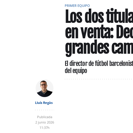
PRIMER EQUIPO
Los dos titul
en venta: De
grandes cam
El director de fútbol barceloni
del equipo
Lluís Regàs
Publicada
2 junio 2026
11:37h