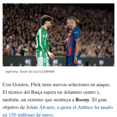
raphinha
Óscar Gil Coy
CULEMANÍA
Con Gordon, Flick tiene nuevas soluciones en ataque.
El técnico del Barça espera un delantero centro y,
Roony
también, un extremo que sustituya a
. El gran
objetivo de
Julián Álvarez, a quien el Atlético ha tasado
en 150 millones de euros
.