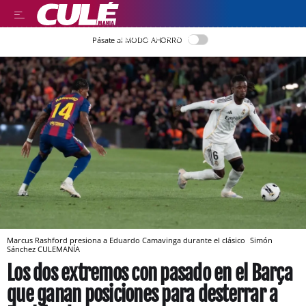
LLEGIR EN CATALÀ
Pásate al MODO AHORRO
Marcus Rashford presiona a Eduardo Camavinga durante el clásico
Simón
Sánchez
CULEMANÍA
Los dos extremos con pasado en el Barça
que ganan posiciones para desterrar a