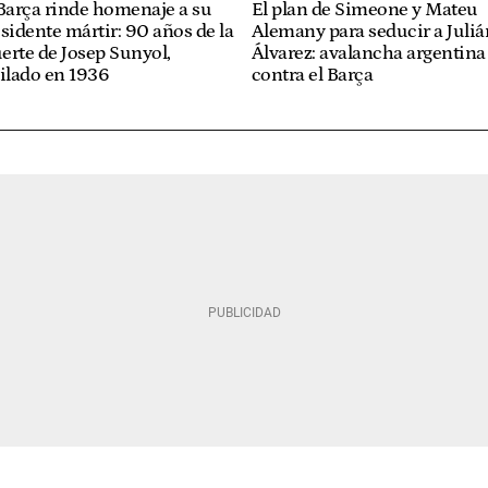
Barça rinde homenaje a su
El plan de Simeone y Mateu
sidente mártir: 90 años de la
Alemany para seducir a Juliá
rte de Josep Sunyol,
Álvarez: avalancha argentina
ilado en 1936
contra el Barça