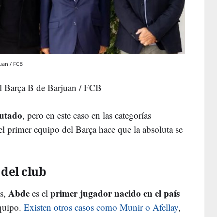
juan / FCB
al Barça B de Barjuan / FCB
butado
, pero en este caso en las categorías
el primer equipo del Barça hace que la absoluta se
 del club
Abde
primer jugador nacido en el país
s,
es el
equipo.
Existen otros casos como Munir o Afellay
,