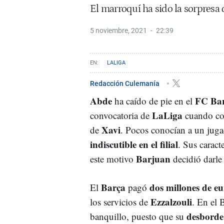
El marroquí ha sido la sorpresa 
5 noviembre, 2021
22:39
LALIGA
Redacción Culemanía
Abde
FC Bar
ha caído de pie en el
LaLiga
convocatoria de
cuando cog
Xavi
de
. Pocos conocían a un juga
indiscutible en el filial
. Sus caract
Barjuan
este motivo
decidió darle
Barça
dos millones de eu
El
pagó
Ezzalzouli
los servicios de
. En el 
desborde
banquillo, puesto que su