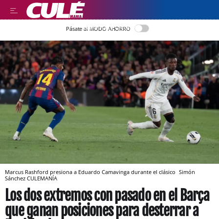
LLEGIR EN CATALÀ
Pásate al MODO AHORRO
Marcus Rashford presiona a Eduardo Camavinga durante el clásico
Simón
Sánchez
CULEMANÍA
Los dos extremos con pasado en el Barça
que ganan posiciones para desterrar a