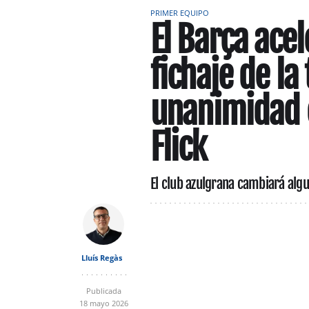
PRIMER EQUIPO
El Barça acel
fichaje de l
unanimidad e
Flick
El club azulgrana cambiará alg
Lluís Regàs
Publicada
18 mayo 2026