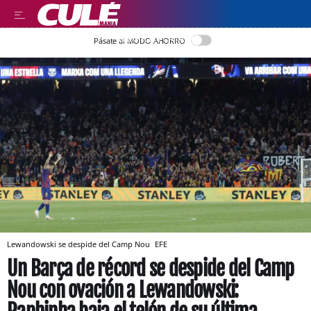
LLEGIR EN CATALÀ
Pásate al MODO AHORRO
Lewandowski se despide del Camp Nou
EFE
Un Barça de récord se despide del Camp
Nou con ovación a Lewandowski: