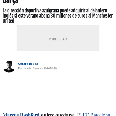
Barça
La dirección deportiva azulgrana puede adquirir al delantero
inglés si este verano abona 30 millones de euros al Manchester
United
Gerard Boada
Publicada
16 mayo 2026
10:29h
Marcus Rashford
quiere quedarse
. El
FC Barcelona
,