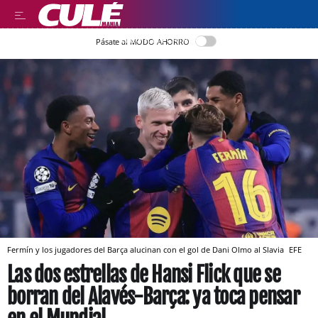
LLEGIR EN CATALÀ
Pásate al MODO AHORRO
Fermín y los jugadores del Barça alucinan con el gol de Dani Olmo al Slavia
EFE
Las dos estrellas de Hansi Flick que se
borran del Alavés-Barça: ya toca pensar