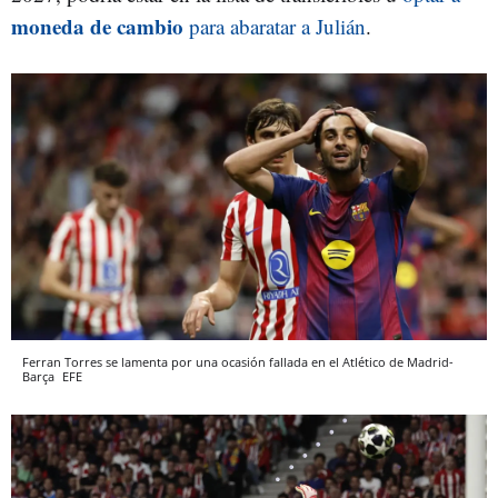
moneda de cambio
para abaratar a Julián
.
Ferran Torres se lamenta por una ocasión fallada en el Atlético de Madrid-
Barça
EFE