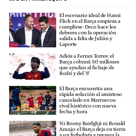
El escenario ideal de Hansi
Flick en el Barça empieza a
cumplirse: Deco hace los
deberes con la operación
salida a falta de Julián y
Laporte
Adiós a Ferran Torres: el
Barça cobrará 50 millones
que ayudan al fichaje de
Rodri y del '9'
El Barça encuentra una
rápida solución al amistoso
cancelado en Marruecos:
rival histórico con nueva
fecha y hora
Ni Roony Bardghji ni Ronald
Araujo: el Barça deja en tierra
a un futbolista y prepara la