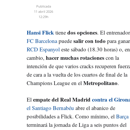
Publicada
11 abril 2026
12:29h
Hansi Flick
dos opciones
tiene
. El entrenador
salir con todo
FC Barcelona
puede
para ganar
RCD Espanyol
este sábado (18.30 horas) o, en
hacer muchas rotaciones
cambio,
con la
intención de que varios cracks recuperen fuerz
de cara a la vuelta de los cuartos de final de la
Metropolitano
Champions League en el
.
empate del Real Madrid
contra el Giron
El
el Santiago Bernabéu
abre el abanico de
posibilidades a Flick. Como mínimo, el
Barça
terminará la jornada de Liga a seis puntos del