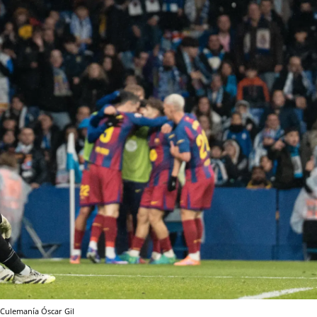
Culemanía
Óscar Gil