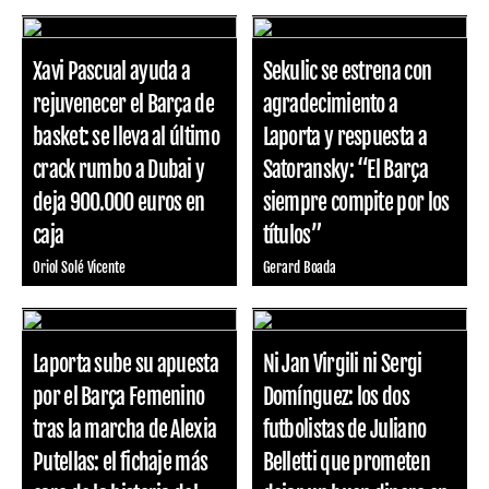
Xavi Pascual ayuda a
Sekulic se estrena con
rejuvenecer el Barça de
agradecimiento a
basket: se lleva al último
Laporta y respuesta a
crack rumbo a Dubai y
Satoransky: “El Barça
deja 900.000 euros en
siempre compite por los
caja
títulos”
Oriol Solé Vicente
Gerard Boada
Laporta sube su apuesta
Ni Jan Virgili ni Sergi
por el Barça Femenino
Domínguez: los dos
tras la marcha de Alexia
futbolistas de Juliano
Putellas: el fichaje más
Belletti que prometen