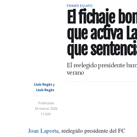
PRIMER EQUIPO
El fichaje b
que activa La
que sentenci
El reelegido presidente bar
verano
Lluís Regàs
Lluís Regàs
Publicada
29 marzo 2026
11:02h
Joan Laporta
, reelegido presidente del FC