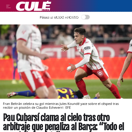
LEER EN CASTELLANO
Pásate al MODO AHORRO
Fran Beltrán celebra su gol mientras Jules Koundé yace sobre el césped tras
recibir un pisotón de Claudio Echeverri
EFE
Pau Cubarsí clama al cielo tras otro
arbitraje que penaliza al Barça: “Todo el