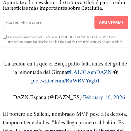
Apúntate a la newsletter de Crónica Global para recibir
las noticias más importantes sobre Cataluña.
APUNTARME
De conformidad con el RGPD y la LOPDGDD, CRÓNICA GLOBALMEDIA S.L.
tratará los datos facilitados con la finalidad de remitirle noticias de actualidad.
La acción en la que el Barça pidió falta antes del gol de
la remontada del Girona
#LALIGAenDAZN
⚽
pic.twitter.com/RuWRVYagb1
— DAZN España (@DAZN_ES)
February 16, 2026
El portero de Sallent, nombrado MVP pese a la derrota,
tampoco tiene dudas: "Jules llega primero al balón. Es
Lo que más sorprende es que no le llamen del
falta.