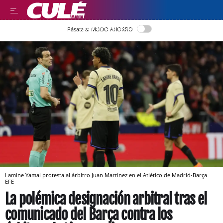
LEER EN CASTELLANO
Pásate al MODO AHORRO
Lamine Yamal protesta al árbitro Juan Martínez en el Atlético de Madrid-Barça
EFE
La polémica designación arbitral tras el
comunicado del Barça contra los