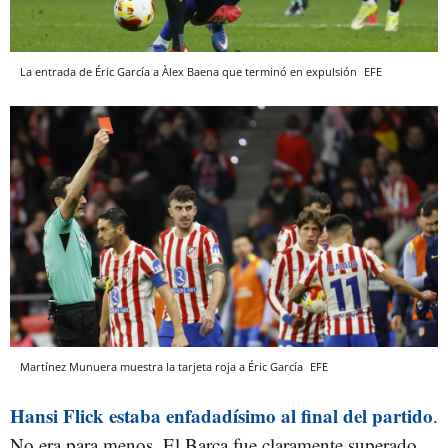
La entrada de Éric García a Àlex Baena que terminó en expulsión
EFE
Martínez Munuera muestra la tarjeta roja a Éric García
EFE
Hansi Flick estaba enfadadísimo al final del partido
.
No era para menos. El Barça fue claramente superado