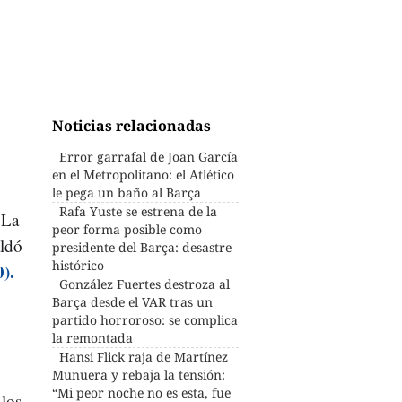
o
Noticias relacionadas
Error garrafal de Joan García
en el Metropolitano: el Atlético
le pega un baño al Barça
Rafa Yuste se estrena de la
 La
peor forma posible como
aldó
presidente del Barça: desastre
histórico
).
González Fuertes destroza al
Barça desde el VAR tras un
partido horroroso: se complica
la remontada
Hansi Flick raja de Martínez
Munuera y rebaja la tensión:
“Mi peor noche no es esta, fue
 los