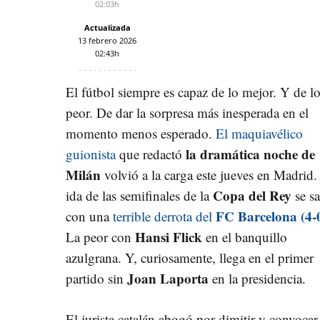
02:03h
Actualizada
13 febrero 2026
02:43h
El fútbol siempre es capaz de lo mejor. Y de l
peor. De dar la sorpresa más inesperada en el
momento menos esperado.
El maquiavélico
la dramática noche de
guionista
que redactó
Milán
volvió a la carga este jueves en Madrid.
Copa del Rey
ida de las semifinales de la
se s
FC Barcelona (4-0
con una
terrible derrota del
Hansi Flick
La peor con
en el banquillo
azulgrana. Y, curiosamente, llega en el primer
Joan Laporta
partido sin
en la presidencia.
El jurista catalán abogó por dimitir y convocar