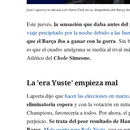
Joan Laporta se abraza con Hansi Flick en su despedida del Barça de
la sensación que daba antes del
Este jueves,
viaje precipitado por la noche debido a las fue
que el Barça iba a ganar con la gorra
. Sin 
es que el cuadro azulgrana se medía al rival má
Cholo
Simeone.
Atlético del
La 'era Yuste' empieza mal
Laporta dijo que
hacer las elecciones en marzo
eliminatoria copera
y con la votación en mitad
Champions, favorecería a todos. Por ahora, el 
Se trata del peor resultado de Han
perjuicio.
Barça
.
Mala suerte para Rafa Yuste
, que se es