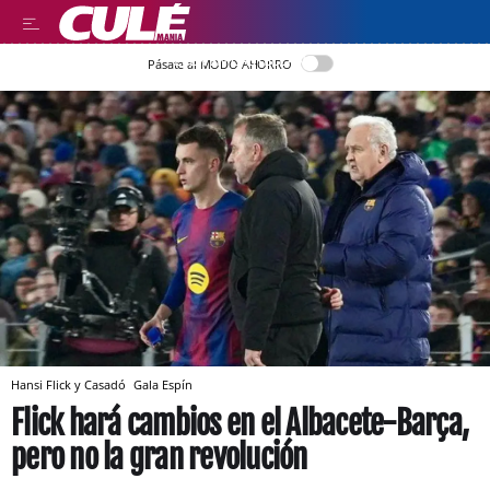
LEER EN CASTELLANO
Pásate al MODO AHORRO
Hansi Flick y Casadó
Gala Espín
Flick hará cambios en el Albacete-Barça,
pero no la gran revolución