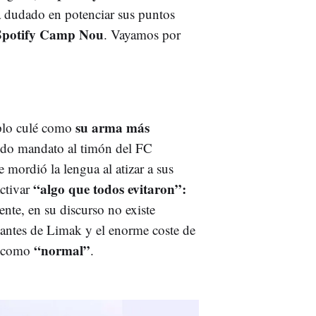
a dudado en potenciar sus puntos
l Spotify Camp Nou
. Vayamos por
su arma más
mplo culé como
ndo mandato al timón del FC
 mordió la lengua al atizar a sus
“algo que todos evitaron”:
activar
nte, en su discurso no existe
stantes de Limak y el enorme coste de
“normal”
r como
.