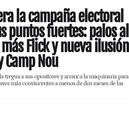
era la campaña electoral
s puntos fuertes: palos al
 más Flick y nueva ilusión
fy Camp Nou
da tregua a sus opositores y arranca la maquinaria para
favor más convincentes a menos de dos meses de las