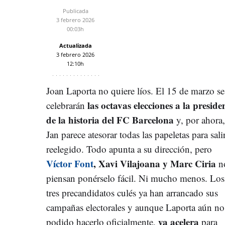
Publicada
3 febrero 2026
00:03h
Actualizada
3 febrero 2026
12:10h
Joan Laporta no quiere líos. El 15 de marzo se
las octavas elecciones a la preside
celebrarán
de la historia del FC Barcelona
y, por ahora,
Jan parece atesorar todas las papeletas para sali
reelegido. Todo apunta a su dirección, pero
Víctor Font
, Xavi Vilajoana y Marc Ciria
n
piensan ponérselo fácil. Ni mucho menos. Los
tres precandidatos culés ya han arrancado sus
campañas electorales y aunque Laporta aún no
ya acelera
podido hacerlo oficialmente,
para