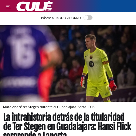
LEER EN CASTELLANO
Pásate al MODO AHORRO
Marc-André ter Stegen durante el Guadalajara-Barça
FCB
La intrahistoria detrás de la titularidad
de Ter Stegen en Guadalajara: Hansi Flick