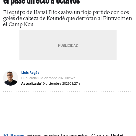
el pase directo a octavos
El equipo de Hansi Flick salva un flojo partido con dos
goles de cabeza de Koundé que derrotan al Eintracht en
el Camp Nou
Lluís Regàs
Publicada
10 diciembre 2025
00:52h
Actualizada
10 diciembre 2025
01:27h
El Barça
estuvo contra las cuerdas
Pedri
. Con un