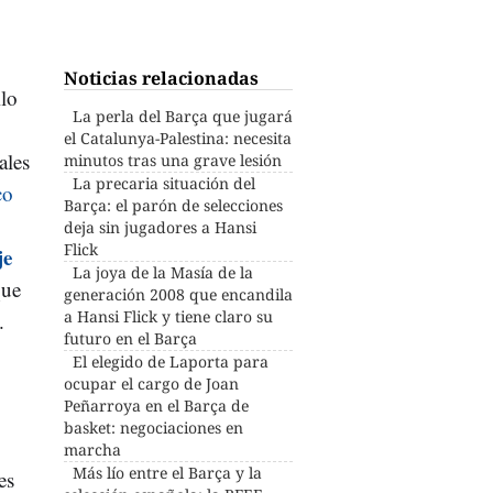
Noticias relacionadas
ilo
La perla del Barça que jugará
el Catalunya-Palestina: necesita
ales
minutos tras una grave lesión
La precaria situación del
co
Barça: el parón de selecciones
deja sin jugadores a Hansi
Flick
je
La joya de la Masía de la
que
generación 2008 que encandila
a Hansi Flick y tiene claro su
.
futuro en el Barça
El elegido de Laporta para
ocupar el cargo de Joan
Peñarroya en el Barça de
basket: negociaciones en
marcha
Más lío entre el Barça y la
es