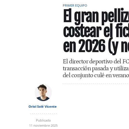
PRIMER EQUIPO
El gran pelli
costear el fi
en 2026 (y n
El director deportivo del F
transacción pasada y utiliza
del conjunto culé en verano
Oriol Solé Vicente
Publicada
11 noviembre 2025