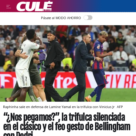
Pásate al MODO AHORRO
Raphinha sale en defensa de Lamine Yamal en la trifulca con Vinicius Jr
AFP
“¿Nos pegamos?”, la trifulca silenciada
en el clásico y el feo gesto de Bellingham