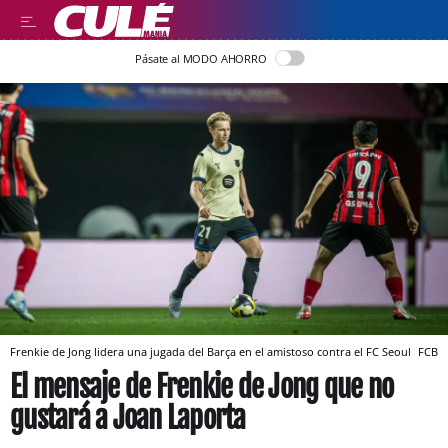
Pásate al MODO AHORRO
Frenkie de Jong lidera una jugada del Barça en el amistoso contra el FC Seoul
FCB
El mensaje de Frenkie de Jong que no
gustará a Joan Laporta