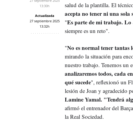
27 septiembre 2025
salud de la plantilla. El técni
13:30h
acepta no tener ni una sola
Actualizada
Es parte de mi trabajo. L
"
27 septiembre 2025
13:32h
siempre es un reto".
No es normal tener tantas l
"
mirando la situación para enco
nuestro trabajo. Tenemos un 
analizaremos todos, cada e
qué sucede
", reflexionó un Fl
lesión de Joan y agradecido p
Lamine Yamal. "Tendrá al
afirmó el entrenador del Barça
la Real Sociedad.