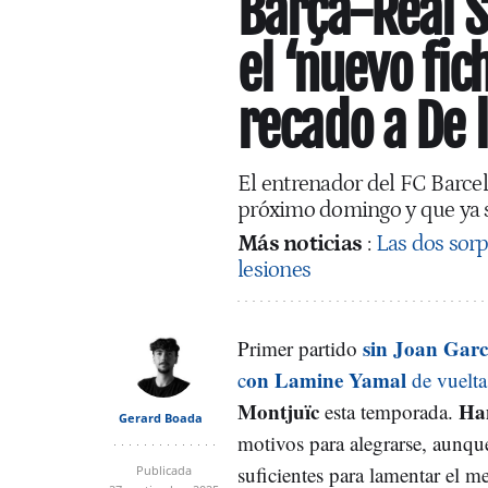
Barça-Real S
el ‘nuevo fic
recado a De 
El entrenador del FC Barcel
próximo domingo y que ya sa
Más noticias
:
Las dos sorp
lesiones
sin Joan Garc
Primer partido
on Lamine Yamal
c
de vuelta
Montjuïc
Han
esta temporada.
Gerard Boada
motivos para alegrarse, aunqu
suficientes para lamentar el 
Publicada