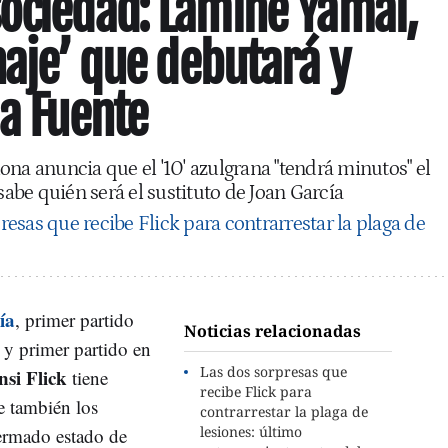
ociedad: Lamine Yamal,
haje’ que debutará y
la Fuente
ona anuncia que el '10' azulgrana "tendrá minutos" el
be quién será el sustituto de Joan García
resas que recibe Flick para contrarrestar la plaga de
ía
, primer partido
Noticias relacionadas
y primer partido en
Las dos sorpresas que
si Flick
tiene
recibe Flick para
e también los
contrarrestar la plaga de
lesiones: último
mermado estado de