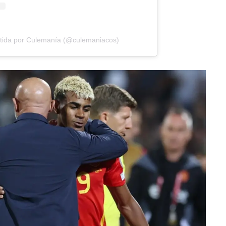
tida por Culemanía (@culemaniacos)