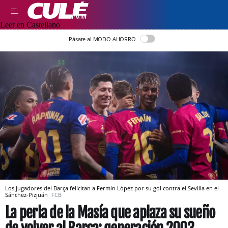
Leer en Castellano
Pásate al MODO AHORRO
Los jugadores del Barça felicitan a Fermín López por su gol contra el Sevilla en el
Sánchez-Pizjuán
FCB
La perla de la Masía que aplaza su sueño