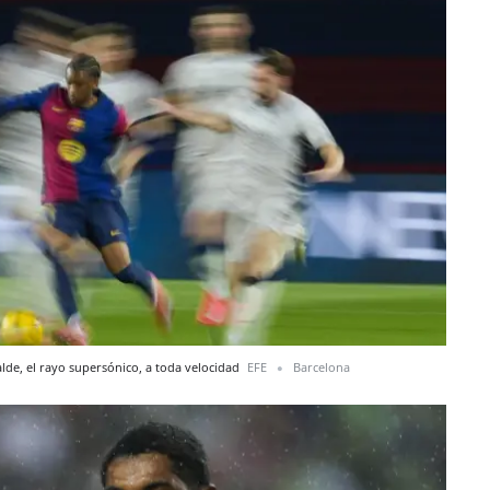
lde, el rayo supersónico, a toda velocidad
EFE
Barcelona