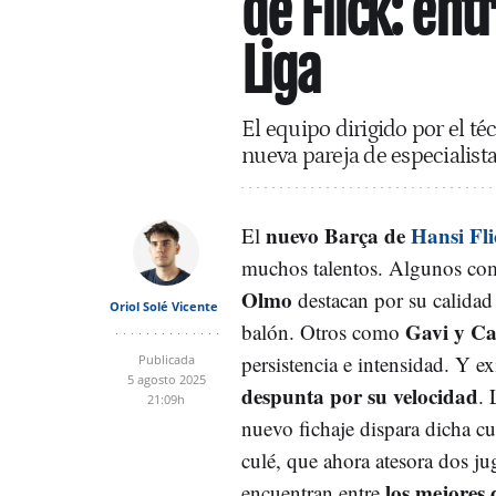
de Flick: ent
Liga
El equipo dirigido por el t
nueva pareja de especialist
nuevo Barça de
Hansi Fli
El
muchos talentos. Algunos c
Olmo
destacan por su calidad 
Oriol Solé Vicente
Gavi y C
balón. Otros como
persistencia e intensidad. Y ex
Publicada
5 agosto 2025
despunta por su velocidad
. 
21:09h
nuevo fichaje dispara dicha cua
culé, que ahora atesora dos ju
los mejores
encuentran entre