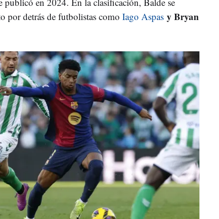
 publicó en 2024. En la clasificación, Balde se
y Bryan
to por detrás de futbolistas como
Iago Aspas