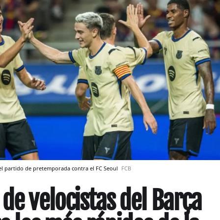
 el partido de pretemporada contra el FC Seoul
FCB
 de velocistas del Barça