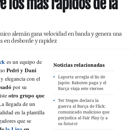
re los más rápidos de la
écnico alemán gana velocidad en banda y genera una
as en desborde y rapidez
ck
es un equipo de
Noticias relacionadas
Pedri y Dani
omo
Laporta arregla el lío de
y elegancia con el
Japón: Rakuten paga y el
asadó
por su
Barça viaja este viernes
otro grupo que
iste
Ter Stegen declara la
La llegada de un
guerra al Barça de Flick:
lidad en la plantilla
comunicado malicioso que
perjudica al Fair Play (y a
gadores que se
su futuro)
 de
la Liga
en