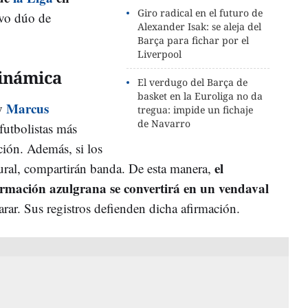
Giro radical en el futuro de
vo dúo de
Alexander Isak: se aleja del
Barça para fichar por el
Liverpool
dinámica
El verdugo del Barça de
basket en la Euroliga no da
y
Marcus
tregua: impide un fichaje
de Navarro
futbolistas más
ión. Además, si los
el
ural, compartirán banda. De esta manera,
formación azulgrana se convertirá en un vendaval
rar. Sus registros defienden dicha afirmación.