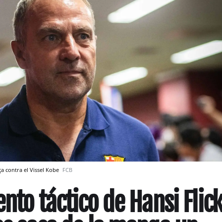
ça contra el Vissel Kobe
FCB
ento táctico de Hansi Flic