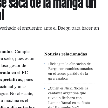
 se saca de la manga un
l
vechado el encuentro ante el Daegu para hacer un
enador
. Cumple
Noticias relacionadas
ra serlo, pues es un
Flick agita la alineación del
lloso gestor de
Barça con cambios sonados
rada en el FC
en el tercer partido de la
xpectativas
gira asiática
, pues
nacional y unas
¿Quién es Nicki Nicole, la
gue. No obstante,
cantante argentina que
tuvo un flechazo con
Su máxima es el
Lamine Yamal en su fiesta
día a día es tratar
de 18 cumpleaños?