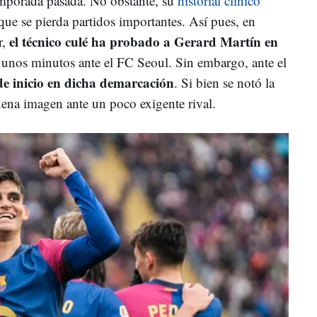
emporada pasada. No obstante, su
historial clínico
 que se pierda partidos importantes. Así pues, en
el técnico culé ha probado a Gerard Martín en
r,
o unos minutos ante el FC Seoul. Sin embargo, ante el
 de inicio en dicha demarcación
. Si bien se notó la
uena imagen ante un poco exigente rival.