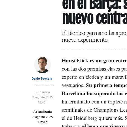
en el Barça:
nuevo centra
El técnico germano ha apro
nuevo experimento
Hansi Flick es un gran entr
con las dos premisas claves pa
experto en táctica y un maravi
Darío Portela
Su primera tempo
vestuarios.
Barcelona ha superado las e
Publicada
4 agosto 2025
ha terminado con un triplete 
13:45h
semifinales de Champions Lea
Actualizada
el de Heidelberg quiere más. 
4 agosto 2025
13:51h
el lema que rige su 
trabajo y