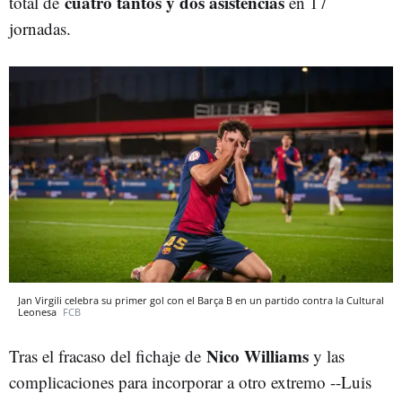
cuatro tantos y dos asistencias
total de
en 17
jornadas.
Jan Virgili celebra su primer gol con el Barça B en un partido contra la Cultural
Leonesa
FCB
Nico Williams
Tras el fracaso del fichaje de
y las
complicaciones para incorporar a otro extremo --Luis