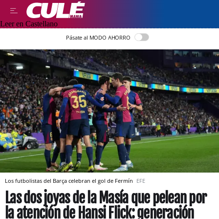
Leer en Castellano
Pásate al MODO AHORRO
Los futbolistas del Barça celebran el gol de Fermín
EFE
Las dos joyas de la Masía que pelean por
la atención de Hansi Flick: generación