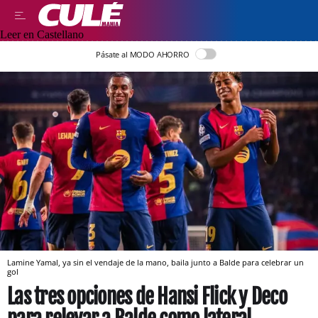
Leer en Castellano
Pásate al MODO AHORRO
Lamine Yamal, ya sin el vendaje de la mano, baila junto a Balde para celebrar un
gol
Las tres opciones de Hansi Flick y Deco