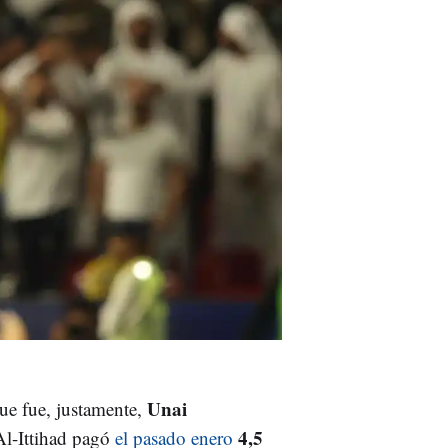
Unai
ue fue, justamente,
4,5
 Al-Ittihad pagó
el pasado enero