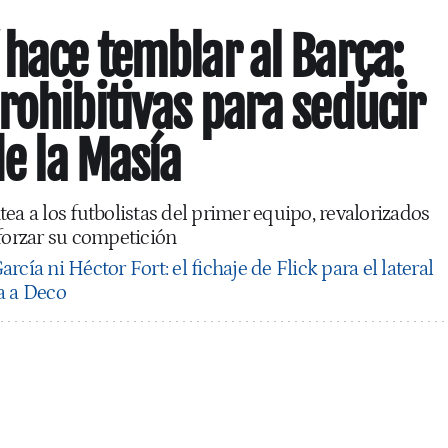
 hace temblar al Barça:
rohibitivas para seducir
de la Masía
ea a los futbolistas del primer equipo, revalorizados
eforzar su competición
arcía ni Héctor Fort: el fichaje de Flick para el lateral
a a Deco