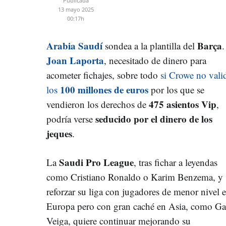
Publicada
13 mayo 2025
00:17h
Arabia Saudí
Barça
sondea a la plantilla del
.
Joan Laporta
, necesitado de dinero para
acometer fichajes, sobre todo
si Crowe no vali
100 millones de euros
los
por los que se
475 asientos Vip
vendieron los derechos de
,
seducido por el dinero de los
podría verse
jeques
.
Saudi Pro League
La
, tras fichar a leyendas
como Cristiano Ronaldo o Karim Benzema, y
reforzar su liga con jugadores de menor nivel 
Europa pero con gran caché en Asia, como Ga
Veiga, quiere continuar mejorando su