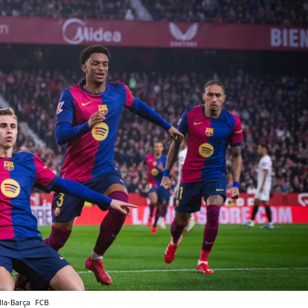
lla-Barça
FCB