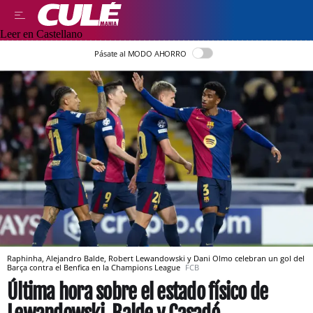
Leer en Castellano
Pásate al MODO AHORRO
Raphinha, Alejandro Balde, Robert Lewandowski y Dani Olmo celebran un gol del
Barça contra el Benfica en la Champions League
FCB
Última hora sobre el estado físico de