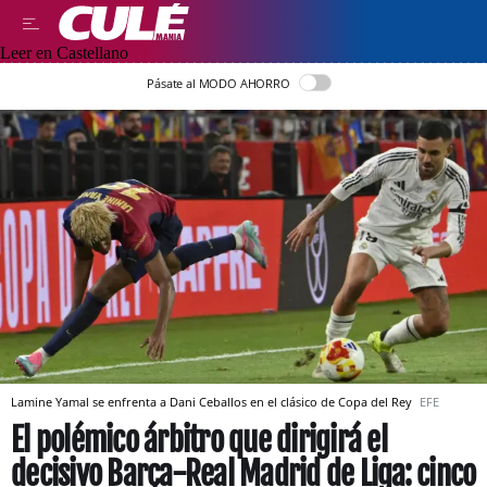
Leer en Castellano
Pásate al MODO AHORRO
Lamine Yamal se enfrenta a Dani Ceballos en el clásico de Copa del Rey
EFE
El polémico árbitro que dirigirá el
decisivo Barça-Real Madrid de Liga: cinco