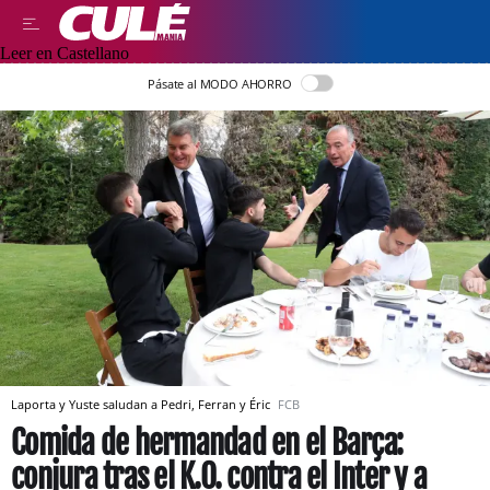
Leer en Castellano
Pásate al MODO AHORRO
Laporta y Yuste saludan a Pedri, Ferran y Éric
FCB
Comida de hermandad en el Barça:
conjura tras el K.O. contra el Inter y a