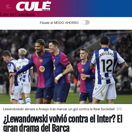
Leer en Castellano
Pásate al MODO AHORRO
Lewandowski abraza a Araujo tras marcar un gol contra la Real Sociedad
EFE
¿Lewandowski volvió contra el Inter? El
gran drama del Barça