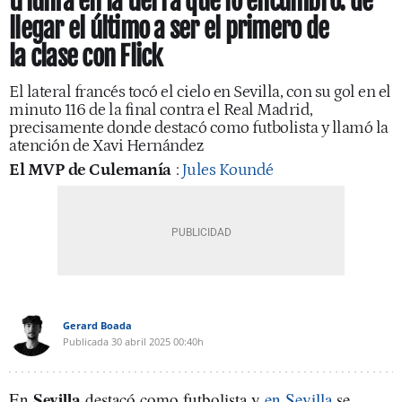
triunfa en la tierra que lo encumbró: de
llegar el último a ser el primero de
la clase con Flick
El lateral francés tocó el cielo en Sevilla, con su gol en el
minuto 116 de la final contra el Real Madrid,
precisamente donde destacó como futbolista y llamó la
atención de Xavi Hernández
El MVP de Culemanía
:
Jules Koundé
Gerard Boada
Publicada
30 abril 2025
00:40h
Sevilla
En
destacó como futbolista y
en Sevilla
se