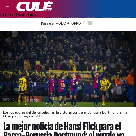
Leer en Castellano
Pásate al MODO AHORRO
Los jugadores del Barça celebran la victoria contra el Borussia Dortmund en la
Champions League
FCB
La mejor noticia de Hansi Flick para el