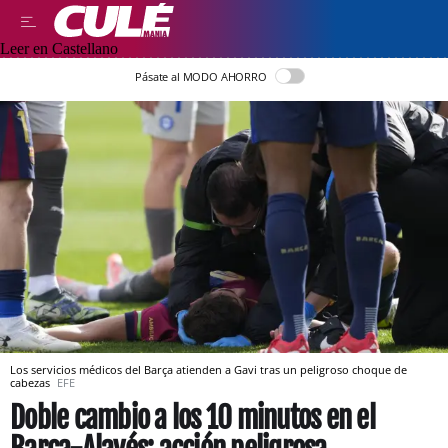
Leer en Castellano
Pásate al MODO AHORRO
Los servicios médicos del Barça atienden a Gavi tras un peligroso choque de
cabezas
EFE
Doble cambio a los 10 minutos en el