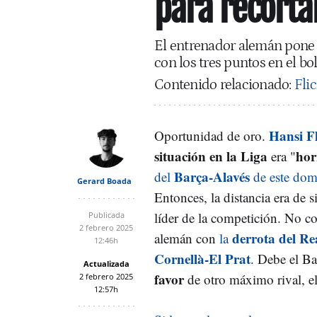
para recorta
El entrenador alemán pone t
con los tres puntos en el bol
Contenido relacionado:
Flic
Hansi F
Oportunidad de oro.
situación en la Liga
hor
era "
Barça-Alavés
del
de este dom
Gerard Boada
Entonces, la distancia era de s
líder de la competición. No co
Publicada
2 febrero 2025
derrota del R
alemán con
la
12:46h
Cornellà-El Prat
. Debe el Ba
Actualizada
favor
de otro máximo rival, e
2 febrero 2025
12:57h