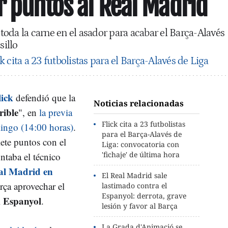
r puntos al Real Madrid
oda la carne en el asador para acabar el Barça-Alavés
sillo
k cita a 23 futbolistas para el Barça-Alavés de Liga
lick
defendió que la
Noticias relacionadas
rible
", en
la previa
Flick cita a 23 futbolistas
ingo (14:00 horas)
.
para el Barça-Alavés de
iete puntos con el
Liga: convocatoria con
'fichaje' de última hora
ntaba el técnico
eal Madrid en
El Real Madrid sale
rça aprovechar el
lastimado contra el
Espanyol: derrota, grave
Espanyol
l
.
lesión y favor al Barça
La Grada d'Animació se