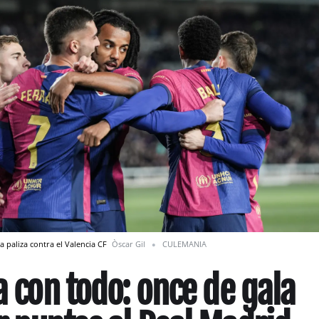
a paliza contra el Valencia CF
Òscar Gil
CULEMANIA
a con todo: once de gala