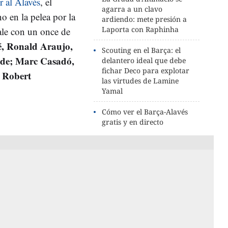
r al Alavés
, el
agarra a un clavo
o en la pelea por la
ardiendo: mete presión a
Laporta con Raphinha
ale con un once de
é, Ronald Araujo,
Scouting en el Barça: el
lde; Marc Casadó,
delantero ideal que debe
fichar Deco para explotar
 Robert
las virtudes de Lamine
Yamal
Cómo ver el Barça-Alavés
gratis y en directo