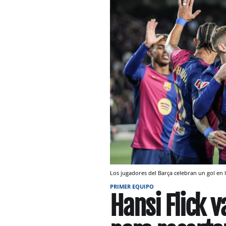
Los jugadores del Barça celebran un gol en l
PRIMER EQUIPO
Hansi Flick v