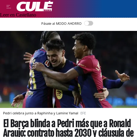
Leer en Castellano
Pásate al MODO AHORRO
Pedri celebra junto a Raphinha y Lamine Yamal
EFE
El Barça blinda a Pedri más que a Ronald
Araujo: contrato hasta 2030 y cláusula de