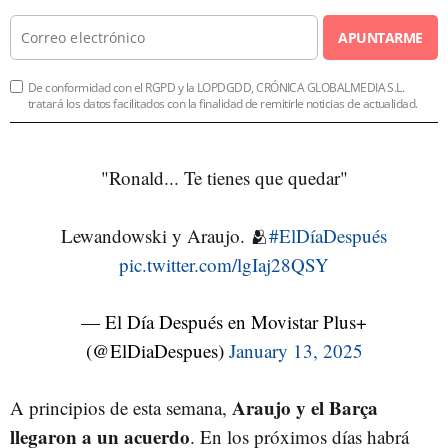
APUNTARME
De conformidad con el RGPD y la LOPDGDD, CRÓNICA GLOBALMEDIA S.L.
tratará los datos facilitados con la finalidad de remitirle noticias de actualidad.
"Ronald... Te tienes que quedar"
Lewandowski y Araujo. 🫂
#ElDíaDespués
pic.twitter.com/lgIaj28QSY
— El Día Después en Movistar Plus+
(@ElDiaDespues)
January 13, 2025
Araujo y el Barça
A principios de esta semana,
llegaron a un acuerdo
. En los próximos días habrá