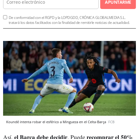
APUNTARME
De conformidad con el RGPD y la LOPDGDD, CRÓNICA GLOBALMEDIA S.L.
tratará los datos facilitados con la finalidad de remitirle noticias de actualidad.
Koundé intenta robar el esférico a Mingueza en el Celta-Barça
FCB
el Barça debe decidir
recomprar el 50%
Así,
. Puede