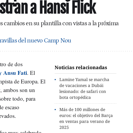
stran a Hansi Flick
 cambios en su plantilla con vistas a la próxima
ravillas del nuevo Camp Nou
tro de dos
Noticias relacionadas
y Ansu Fati
. El
Lamine Yamal se marcha
mpista de Europa. El
de vacaciones a Dubái
y, ambos son un
lesionado: de safari con
bota ortopédica
sobre todo, para
de escaso
Más de 100 millones de
evados.
euros: el objetivo del Barça
en ventas para verano de
2025
 fue muy celebrado