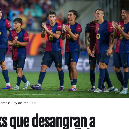
a ante el City de Pep
FCB
ks que desangran a