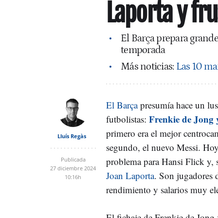
Laporta y fru
El Barça prepara grandes
temporada
Más noticias:
Las 10 ma
El Barça
presumía hace un lus
Frenkie de Jong 
futbolistas:
primero era el mejor centroca
Lluís Regàs
segundo, el nuevo Messi. Ho
problema para Hansi Flick y, 
Publicada
27 diciembre 2024
Joan Laporta
. Son jugadores 
10:16h
rendimiento y salarios muy el
El fichaje de Frenkie de Jong