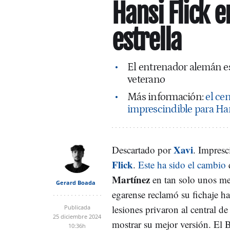
Hansi Flick e
estrella
El entrenador alemán e
veterano
Más información:
el ce
imprescindible para Han
Xavi
Descartado por
. Impresc
Flick
.
Este ha sido el cambio
Martínez
en tan solo unos me
Gerard Boada
egarense reclamó su fichaje ha
lesiones privaron al central d
Publicada
25 diciembre 2024
mostrar su mejor versión. El 
10:36h