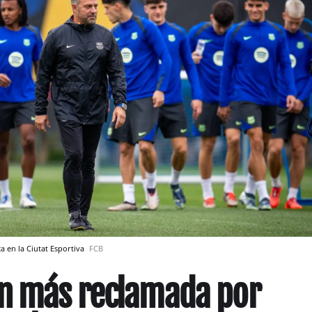
a en la Ciutat Esportiva
FCB
ón más reclamada por