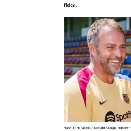
físico
.
Hansi Flick saluda a Ronald Araujo, durant