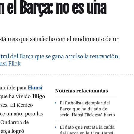
n el Barça: no es una
stá mas que satisfecho con el rendimiento de un
ntral del Barça que se gana a pulso la renovación:
si Flick
Hansi
indible para
Noticias relacionadas
Iñigo
que ha vivido
El futbolista ejemplar del
ses. El técnico
Barça que ha dejado de
ce un año, pero las
serlo: Hansi Flick está harto
e Ondarroa de
El dato que retrata la caída
logró
Barça
del Barça en la Liga: Hansi