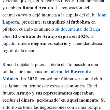
vertebral, joven, del Barça: Gavi, Pedri, Lamine Yamal
Ronald Araujo
y también
. La renovación del
Joan
central
charrúa
dejó inquieta a la cúpula del club.
Laporta
tranquilizó al futbolista
, presidente,
en
público, cuando se anunció
su documental de Barça
El contrato de Araujo expira en 2026
One
.
. El
mejorar su salario
jugador quiere
y la entidad desea
seguir de la mano.
Ronald dejaba la puerta abierta el año pasado a una
oferta
Bayern de
salida, ante una tentadora
del
Múnich
2022
. En
, renovó por última vez con el club
azulgrana, en tiempos de escasez económica. En el
Araujo y sus representantes esperaban
futuro,
recibir el dinero 'perdonado' en aquel momento
. Su
entorno se toma las negociaciones con calma porque