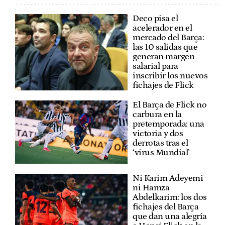
Deco pisa el
acelerador en el
mercado del Barça:
las 10 salidas que
generan margen
salarial para
inscribir los nuevos
fichajes de Flick
El Barça de Flick no
carbura en la
pretemporada: una
victoria y dos
derrotas tras el
‘virus Mundial’
Ni Karim Adeyemi
ni Hamza
Abdelkarim: los dos
fichajes del Barça
que dan una alegría