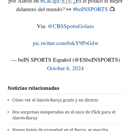
por Alaves en
#LaLiga
🇪🇸 ¿Es el polaco el mejor
delantero del mundo? 👀
#beINSPORTS
📺
Via:
@CBSSportsGolazo
pic.twitter.com/6skY9PsGdw
— beIN SPORTS Español (@ESbeINSPORTS)
October 6, 2024
Noticias relacionadas
Cómo ver el Alavés-Barça gratis y en directo
Dos sorpresas inesperadas en el once de Flick para el
Alavés-Barça
Nueva lesión de gravedad en el Barça: se marcha