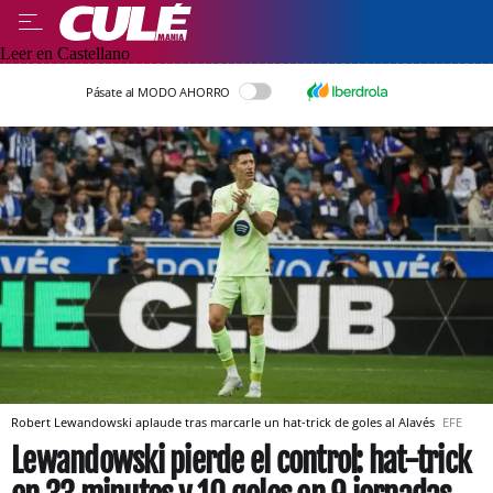
Leer en Castellano
Pásate al MODO AHORRO
Robert Lewandowski aplaude tras marcarle un hat-trick de goles al Alavés
EFE
Lewandowski pierde el control: hat-trick