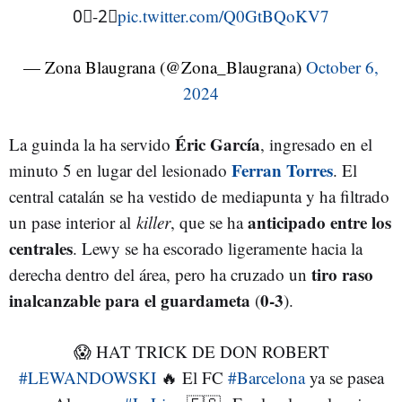
0⃣-2⃣
pic.twitter.com/Q0GtBQoKV7
— Zona Blaugrana (@Zona_Blaugrana)
October 6,
2024
Éric García
La guinda la ha servido
, ingresado en el
Ferran Torres
minuto 5 en lugar del lesionado
. El
central catalán se ha vestido de mediapunta y ha filtrado
anticipado entre los
un pase interior al
killer
, que se ha
centrales
. Lewy se ha escorado ligeramente hacia la
tiro raso
derecha dentro del área, pero ha cruzado un
inalcanzable para el guardameta
0-3
(
).
😱 HAT TRICK DE DON ROBERT
#LEWANDOWSKI
🔥 El FC
#Barcelona
ya se pasea