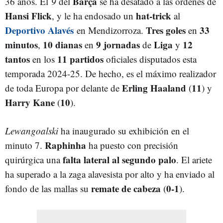
Barça
36 años. El
9
del
se ha desatado a las órdenes de
Hansi Flick
hat-trick
, y le ha endosado un
al
Deportivo Alavés
Tres goles
33
en Mendizorroza.
en
minutos
10 dianas
9 jornadas
Liga
12
,
en
de
y
tantos
11 partidos
en los
oficiales disputados esta
temporada 2024-25. De hecho, es el máximo realizador
Erling Haaland
11
de toda Europa por delante de
(
) y
Harry Kane
10
(
).
Lewangoalski
ha inaugurado su exhibición en el
Raphinha
minuto 7.
ha puesto con precisión
falta lateral al segundo palo
quirúrgica una
. El ariete
ha superado a la zaga alavesista por alto y ha enviado al
remate de cabeza
0-1
fondo de las mallas su
(
).