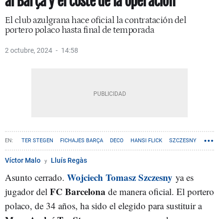
al Barça y el coste de la operación
El club azulgrana hace oficial la contratación del
portero polaco hasta final de temporada
2 octubre, 2024
14:58
TER STEGEN
FICHAJES BARÇA
DECO
HANSI FLICK
SZCZESNY
Víctor Malo
Lluís Regàs
Wojciech Tomasz Szczesny
Asunto cerrado.
ya es
FC Barcelona
jugador del
de manera oficial. El portero
polaco, de 34 años, ha sido el elegido para sustituir a