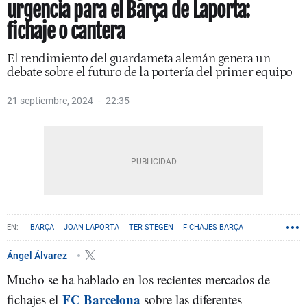
urgencia para el Barça de Laporta:
fichaje o cantera
El rendimiento del guardameta alemán genera un
debate sobre el futuro de la portería del primer equipo
21 septiembre, 2024
22:35
BARÇA
JOAN LAPORTA
TER STEGEN
FICHAJES BARÇA
LA MASÍA
Ángel Álvarez
Mucho se ha hablado en los recientes mercados de
FC Barcelona
fichajes el
sobre las diferentes