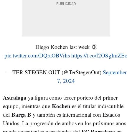
Diego Kochen last week 👏
pic.twitter.com/DQraOBVrhs
https://t.co/f2OSgImZEo
— TER STEGEN OUT (@TerStegenOut)
September
7, 2024
Astralaga
ya figura como tercer portero del primer
Kochen
equipo, mientras que
es el titular indiscutible
Barça B
del
y también es internacional con Estados
Unidos. La progresión de ambos en los próximos años
FC Barcelona
puede decantar las necesidades del
en